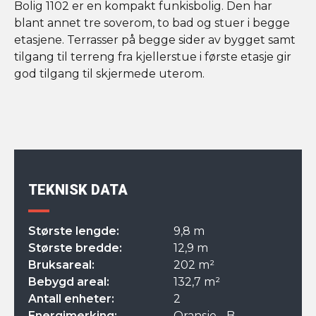
Bolig 1102 er en kompakt funkisbolig. Den har
blant annet tre soverom, to bad og stuer i begge
etasjene. Terrasser på begge sider av bygget samt
tilgang til terreng fra kjellerstue i første etasje gir
god tilgang til skjermede uterom.
TEKNISK DATA
Største lengde:
9,8 m
Største bredde:
12,9 m
Bruksareal:
202 m²
Bebygd areal:
132,7 m²
Antall enheter:
2
Energimerking:
Oransje - B