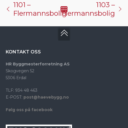
1101 –
1103 –
Flermannsbolig
Flermannsbolig
KONTAKT OSS
HR Byggmesterforretning AS
Skogvegen 52
5306 Erdal
TLF: 934 48 463
E-POST:
post@haevebygg.no
Følg oss på facebook