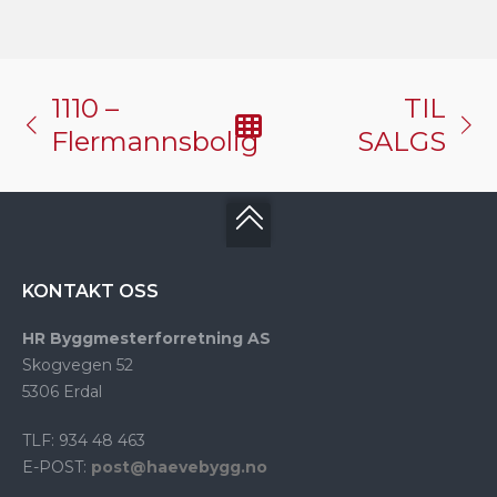
1110 –
TIL
Flermannsbolig
SALGS
KONTAKT OSS
HR Byggmesterforretning AS
Skogvegen 52
5306 Erdal
TLF: 934 48 463
E-POST:
post@haevebygg.no