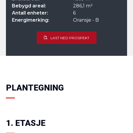
Bebygd areal:
286,1 m²
Antall enheter:
6
Energimerking:
Oransje - B
LAST NED PROSPEKT
PLANTEGNING
1. ETASJE