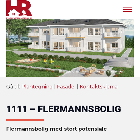
Gå til:
Plantegning
|
Fasade
|
Kontaktskjema
1111 – FLERMANNSBOLIG
Flermannsbolig med stort potensiale