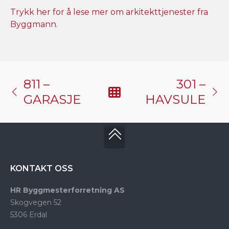
Trykk her for å lese mer om arkitekttjenester fra
Byggmann.
811 –
301 –
GARASJE
HAVSULE
KONTAKT OSS
HR Byggmesterforretning AS
Skogvegen 52
5306 Erdal