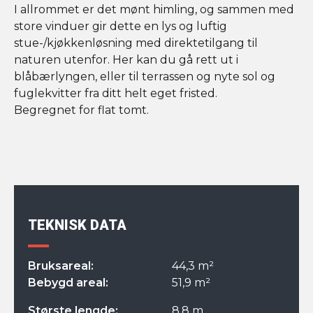
I allrommet er det mønt himling, og sammen med
store vinduer gir dette en lys og luftig
stue-/kjøkkenløsning med direktetilgang til
naturen utenfor. Her kan du gå rett ut i
blåbærlyngen, eller til terrassen og nyte sol og
fuglekvitter fra ditt helt eget fristed.
Begregnet for flat tomt.
TEKNISK DATA
Bruksareal:
44,3 m²
Bebygd areal:
51,9 m²
Største lengde:
8,8 m