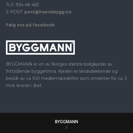
TLF: 934 48 463
E-POST:
post@haevebygg.no
Følg oss på facebook
BYGGMANN er en av Norges største boligkjeder av
frittstående byggefirma. Kjeden er landsdekkende og
består av ca 100 medlemsbedrifter som omsetter for ca. 3
mrd. kroner i året.
BYGGMANN
//