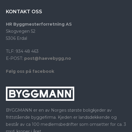
KONTAKT OSS
HR Byggmesterforretning AS
Skogvegen 52
5306 Erdal
TLF: 934 48 463
E-POST:
post@haevebygg.no
Følg oss på facebook
BYGGMANN er en av Norges største boligkjeder av
frittstående byggefirma. Kjeden er landsdekkende og
består av ca 100 medlemsbedrifter som omsetter for ca. 3
mrd. kroner i året.